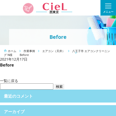
西東京
メニュー
Before
ホーム
作業事例
エアコン（天井）
八王子市 エアコンクリーニン
グ N様
Before
2021年12月17日
Before
一覧に戻る
検
索:
最近のコメント
アーカイブ