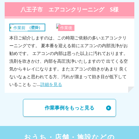
八王子市 エアコンクリーニング S様
エアコン（壁掛）
作業前
作業後
本日ご紹介しますのは、この時期ご依頼の多いエアコンクリ
ーニングです。 夏本番を迎える前にエアコンの内部洗浄がお
勧めです。 エアコンの内部は思った以上に汚れております。
洗剤を吹きかけ、内部を高圧洗浄いたしますので 出てくる空
気からキレイになります。またエアコンの効きがあまり 良く
ないなぁと思われてる方、汚れが溜まって効き目が低下して
いることも ご...
詳細を見る
作業事例をもっと見る
おうち・店舗・施設などの