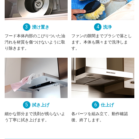
3
浸け置き
4
洗浄
フード本体内部のこびりついた油
ファンの隙間までブラシで落とし
汚れを材質を傷つけないように取
ます。本体も隅々まで洗浄しま
り除きます。
す。
5
拭き上げ
6
仕上げ
細かな部分まで洗剤が残らないよ
各パーツを組み立て、動作確認
う丁寧に拭き上げます。
後、終了します。