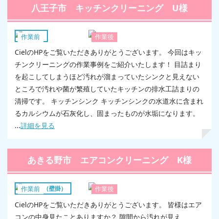
八王子市 キッチンクリーニング U様
キッチン
作業前
作業後
CielのHPをご覧いただきありがとうございます。 今回はキッ
チンクリーニングの作業事例をご紹介いたします！ 目詰まり
を起こしてしまうほど汚れが溜まっていたシンクと見えない
ところで汚れや菌が繁殖していたキッチンの排水工詰まりの
清掃です。 キッチンシンク キッチンシンクの水道水に含まれ
るカルシウムが石灰化し、固まったものが水垢になります。
...
詳細を見る
あきる野市 エアコンクリーニング K様
エアコン（壁掛）
作業前
作業後
CielのHPをご覧いただきありがとうございます。 皆様はエア
コンの中身見たことありますか？ 隙間から汚れが見え