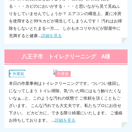
る・・・カビのにおいがする・・・と思いながら見て見ぬふ
りをしていませんでしょうか？ エアコンの構造上、夏に冷房
を使用すると99％カビが発生してしまうんです！ 汚れはお掃
除をしないとたまる一方…。 しかもホコリやカビが部屋中に
充満すると健康...
詳細を見る
八王子市 トイレクリーニング A様
トイレ
作業前
作業後
本日の作業事例はトイレクリーニングです。ついつい後回し
になってしまう トイレ掃除。気づいた時にはもう触りたくな
いなぁ…と、このような汚れの状態で ご依頼を頂くこともご
ざいます。 こんな汚れでも大丈夫です。私たちプロにお任せ
下さい。 ピカピカに、できる限り綺麗にいたします。 ご連絡
お待ちしております。 ...
詳細を見る