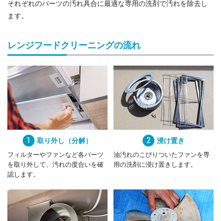
それぞれのパーツの汚れ具合に最適な専用の洗剤で汚れを除去し
ます。
レンジフードクリーニングの流れ
1
取り外し（分解）
2
浸け置き
フィルターやファンなど各パーツ
油汚れのこびりついたファンを
専
を取り外して、汚れの度合いを確
用の洗剤に浸け置きします。
認します。