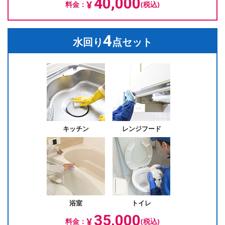
40,000
¥
料金：
(税込)
4
水回り
点セット
キッチン
レンジフード
浴室
トイレ
35,000
¥
料金：
(税込)