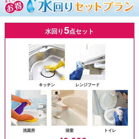
5
水回り
点セット
キッチン
レンジフード
洗面所
浴室
トイレ