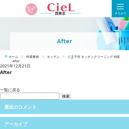
西東京
メニュー
After
ホーム
作業事例
キッチン
八王子市 キッチンクリーニング M様
After
2021年12月21日
After
一覧に戻る
検
索:
最近のコメント
アーカイブ