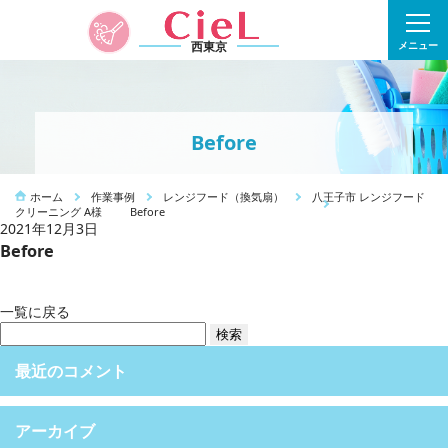
西東京
メニュー
Before
ホーム
作業事例
レンジフード（換気扇）
八王子市 レンジフード
クリーニング A様
Before
2021年12月3日
Before
一覧に戻る
検
索:
最近のコメント
アーカイブ