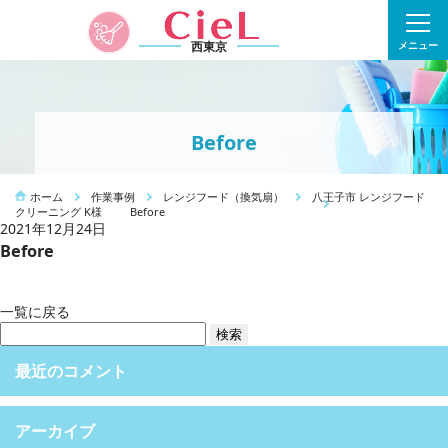
西東京
メニュー
Before
ホーム
作業事例
レンジフード（換気扇）
八王子市 レンジフード
クリーニング K様
Before
2021年12月24日
Before
一覧に戻る
検
索:
最近のコメント
アーカイブ