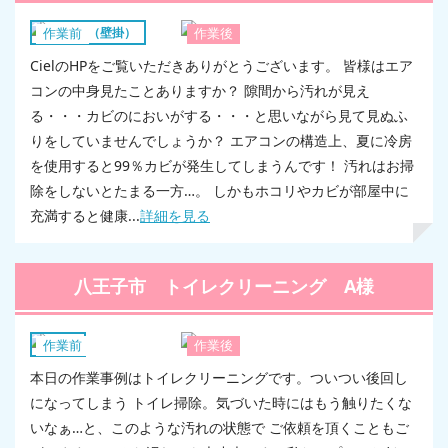
エアコン（壁掛）
作業前
作業後
CielのHPをご覧いただきありがとうございます。 皆様はエア
コンの中身見たことありますか？ 隙間から汚れが見え
る・・・カビのにおいがする・・・と思いながら見て見ぬふ
りをしていませんでしょうか？ エアコンの構造上、夏に冷房
を使用すると99％カビが発生してしまうんです！ 汚れはお掃
除をしないとたまる一方…。 しかもホコリやカビが部屋中に
充満すると健康...
詳細を見る
八王子市 トイレクリーニング A様
トイレ
作業前
作業後
本日の作業事例はトイレクリーニングです。ついつい後回し
になってしまう トイレ掃除。気づいた時にはもう触りたくな
いなぁ…と、このような汚れの状態で ご依頼を頂くこともご