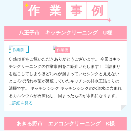
作
業
事
例
八王子市 キッチンクリーニング U様
キッチン
作業前
作業後
CielのHPをご覧いただきありがとうございます。 今回はキッ
チンクリーニングの作業事例をご紹介いたします！ 目詰まり
を起こしてしまうほど汚れが溜まっていたシンクと見えない
ところで汚れや菌が繁殖していたキッチンの排水工詰まりの
清掃です。 キッチンシンク キッチンシンクの水道水に含まれ
るカルシウムが石灰化し、固まったものが水垢になります。
...
詳細を見る
あきる野市 エアコンクリーニング K様