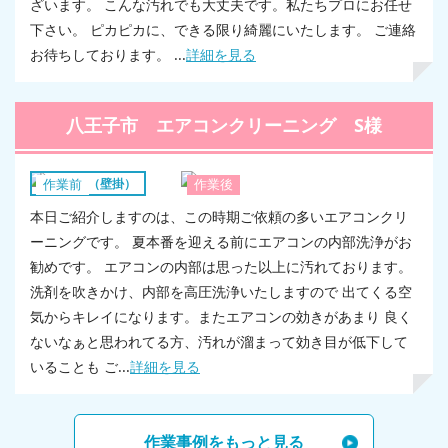
ざいます。 こんな汚れでも大丈夫です。私たちプロにお任せ
下さい。 ピカピカに、できる限り綺麗にいたします。 ご連絡
お待ちしております。 ...
詳細を見る
八王子市 エアコンクリーニング S様
エアコン（壁掛）
作業前
作業後
本日ご紹介しますのは、この時期ご依頼の多いエアコンクリ
ーニングです。 夏本番を迎える前にエアコンの内部洗浄がお
勧めです。 エアコンの内部は思った以上に汚れております。
洗剤を吹きかけ、内部を高圧洗浄いたしますので 出てくる空
気からキレイになります。またエアコンの効きがあまり 良く
ないなぁと思われてる方、汚れが溜まって効き目が低下して
いることも ご...
詳細を見る
作業事例をもっと見る