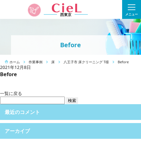
西東京
メニュー
Before
ホーム
作業事例
床
八王子市 床クリーニング T様
Before
2021年12月8日
Before
一覧に戻る
検
索:
最近のコメント
アーカイブ