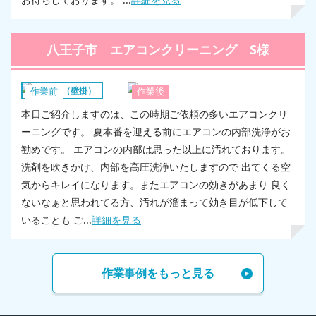
八王子市 エアコンクリーニング S様
エアコン（壁掛）
作業前
作業後
本日ご紹介しますのは、この時期ご依頼の多いエアコンクリ
ーニングです。 夏本番を迎える前にエアコンの内部洗浄がお
勧めです。 エアコンの内部は思った以上に汚れております。
洗剤を吹きかけ、内部を高圧洗浄いたしますので 出てくる空
気からキレイになります。またエアコンの効きがあまり 良く
ないなぁと思われてる方、汚れが溜まって効き目が低下して
いることも ご...
詳細を見る
作業事例をもっと見る