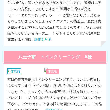
CielのHPをご覧いただきありがとうございます。 皆様はエア
コンの中身見たことありますか？ 隙間から汚れが見え
る・・・カビのにおいがする・・・と思いながら見て見ぬふ
りをしていませんでしょうか？ エアコンの構造上、夏に冷房
を使用すると99％カビが発生してしまうんです！ 汚れはお掃
除をしないとたまる一方…。 しかもホコリやカビが部屋中に
充満すると健康...
詳細を見る
八王子市 トイレクリーニング A様
トイレ
作業前
作業後
本日の作業事例はトイレクリーニングです。ついつい後回し
になってしまう トイレ掃除。気づいた時にはもう触りたくな
いなぁ…と、このような汚れの状態で ご依頼を頂くこともご
ざいます。 こんな汚れでも大丈夫です。私たちプロにお任せ
下さい。 ピカピカに、できる限り綺麗にいたします。 ご連絡
お待ちしております。 ...
詳細を見る