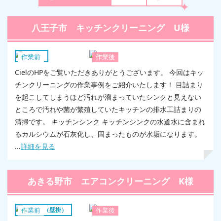
八王子市 キッチンクリーニング U様
キッチン
作業前
作業後
CielのHPをご覧いただきありがとうございます。 今回はキッ
チンクリーニングの作業事例をご紹介いたします！ 目詰まり
を起こしてしまうほど汚れが溜まっていたシンクと見えない
ところで汚れや菌が繁殖していたキッチンの排水工詰まりの
清掃です。 キッチンシンク キッチンシンクの水道水に含まれ
るカルシウムが石灰化し、固まったものが水垢になります。
...
詳細を見る
あきる野市 エアコンクリーニング K様
エアコン（壁掛）
作業前
作業後