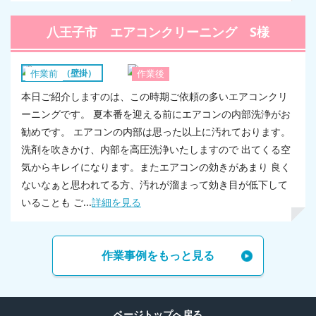
八王子市 エアコンクリーニング S様
エアコン（壁掛）
作業前
作業後
本日ご紹介しますのは、この時期ご依頼の多いエアコンクリ
ーニングです。 夏本番を迎える前にエアコンの内部洗浄がお
勧めです。 エアコンの内部は思った以上に汚れております。
洗剤を吹きかけ、内部を高圧洗浄いたしますので 出てくる空
気からキレイになります。またエアコンの効きがあまり 良く
ないなぁと思われてる方、汚れが溜まって効き目が低下して
いることも ご...
詳細を見る
作業事例をもっと見る