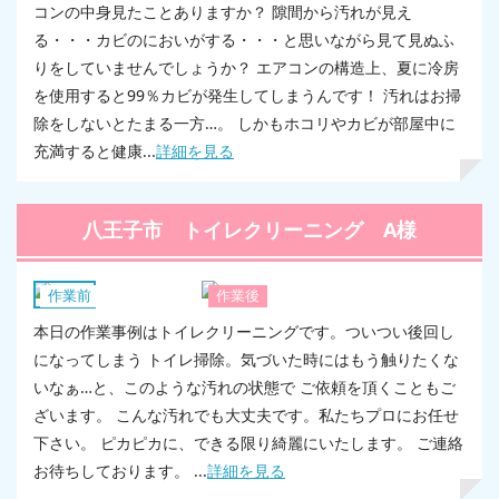
コンの中身見たことありますか？ 隙間から汚れが見え
る・・・カビのにおいがする・・・と思いながら見て見ぬふ
りをしていませんでしょうか？ エアコンの構造上、夏に冷房
を使用すると99％カビが発生してしまうんです！ 汚れはお掃
除をしないとたまる一方…。 しかもホコリやカビが部屋中に
充満すると健康...
詳細を見る
八王子市 トイレクリーニング A様
トイレ
作業前
作業後
本日の作業事例はトイレクリーニングです。ついつい後回し
になってしまう トイレ掃除。気づいた時にはもう触りたくな
いなぁ…と、このような汚れの状態で ご依頼を頂くこともご
ざいます。 こんな汚れでも大丈夫です。私たちプロにお任せ
下さい。 ピカピカに、できる限り綺麗にいたします。 ご連絡
お待ちしております。 ...
詳細を見る