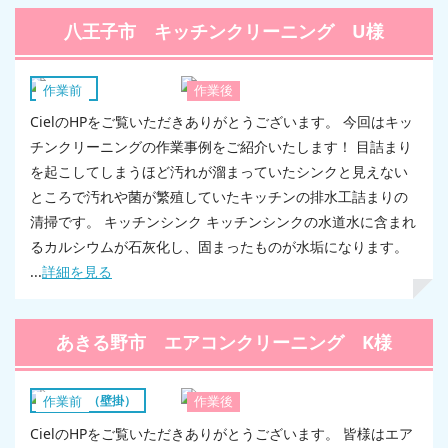
八王子市 キッチンクリーニング U様
キッチン
作業前
作業後
CielのHPをご覧いただきありがとうございます。 今回はキッ
チンクリーニングの作業事例をご紹介いたします！ 目詰まり
を起こしてしまうほど汚れが溜まっていたシンクと見えない
ところで汚れや菌が繁殖していたキッチンの排水工詰まりの
清掃です。 キッチンシンク キッチンシンクの水道水に含まれ
るカルシウムが石灰化し、固まったものが水垢になります。
...
詳細を見る
あきる野市 エアコンクリーニング K様
エアコン（壁掛）
作業前
作業後
CielのHPをご覧いただきありがとうございます。 皆様はエア