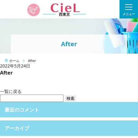
西東京
メニュー
After
ホーム
After
2022年5月24日
After
一覧に戻る
検
索:
最近のコメント
アーカイブ